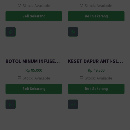
Stock: Available
Stock: Available
Beli Sekarang
Beli Sekarang
BOTOL MINUM INFUSER TEA DOUBLE WALL BORREY 450 ML – BR029
KESET DAPUR ANTI-SLIP BALCONY RUG 50×80 CM D320 BLACK PROMO
Rp
85.000
Rp
49.500
Stock: Available
Stock: Available
Beli Sekarang
Beli Sekarang