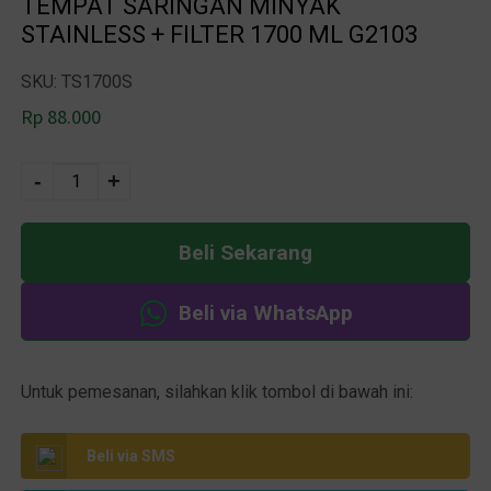
TEMPAT SARINGAN MINYAK
STAINLESS + FILTER 1700 ML G2103
SKU: TS1700S
Rp
88.000
A
-
+
lt
e
Beli Sekarang
r
n
Beli via WhatsApp
a
ti
v
Untuk pemesanan, silahkan klik tombol di bawah ini:
e
:
Beli via SMS