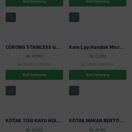
Beli Sekarang
Beli Sekarang
CORONG STAINLESS GAGANG SERBAGUNA 11CM BP1
Kain Lap Handuk Microfiber 800gsm 45 x 38 cm Multi-Color
Rp
40.000
Rp
22.000
Stock: Available
Stock: Available
Beli Sekarang
Beli Sekarang
KOTAK TISU KAYU HOLDER SMARTPHONE ZJ008
KOTAK MAKAN BENTO LUNCH BOX LIPAT F HEALTHY LUNCH BOX 3 PCS
Rp
29.200
Rp
48.000