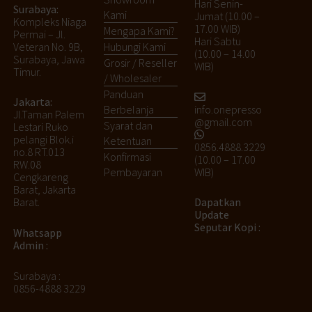
Hari Senin-
Surabaya:
Kami
Jumat (10.00 –
Kompleks Niaga
17.00 WIB)
Mengapa Kami?
Permai – Jl.
Hari Sabtu
Veteran No. 9B,
Hubungi Kami
(10.00 – 14.00
Surabaya, Jawa
Grosir / Reseller
WIB)
Timur.
/ Wholesaler
Panduan
Jakarta:
info.onepresso
Berbelanja
Jl.Taman Palem
@gmail.com
Syarat dan
Lestari Ruko
pelangi Blok.i
Ketentuan
0856.4888.3229
no.8 RT.013
Konfirmasi
(10.00 – 17.00
RW.08
WIB)
Pembayaran
Cengkareng
Barat, Jakarta
Barat.
Dapatkan
Update
Seputar Kopi :
Whatsapp
Admin :
Surabaya :
0856-4888 3229