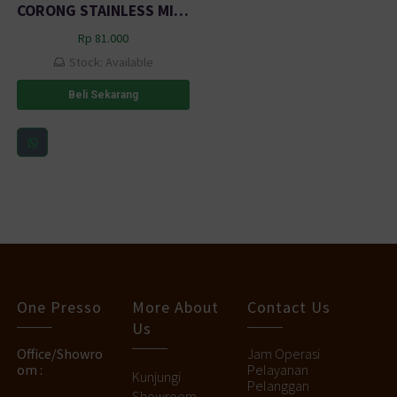
CORONG STAINLESS MINI SET 3 IN1 SERBAGUNA PEGANGAN BP1 (7.5, 5.5, 4.5CM)
Rp
81.000
Stock: Available
Beli Sekarang
One Presso
More About
Contact Us
Us
Office/Showro
Jam Operasi
om :
Pelayanan
Kunjungi
Pelanggan
Showroom