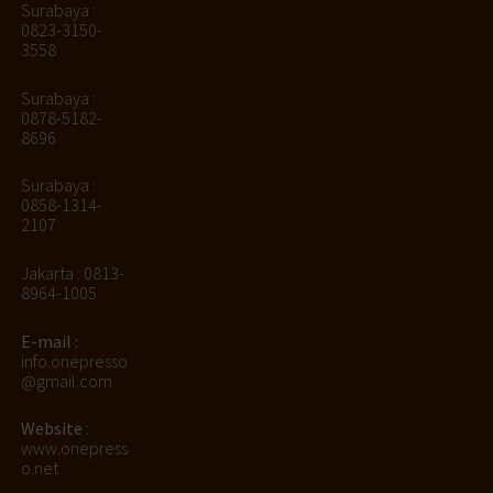
Surabaya :
0823-3150-
3558
Surabaya :
0878-5182-
8696
Surabaya :
0858-1314-
2107
Jakarta : 0813-
8964-1005
E-mail :
info.onepresso
@gmail.com
Website
:
www.onepress
o.net