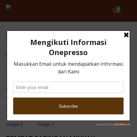
0
Home
/
Home Appliance
/ TEMPAT SARINGAN MINYAK
STAINLESS + FILTER 1700 ML G2103