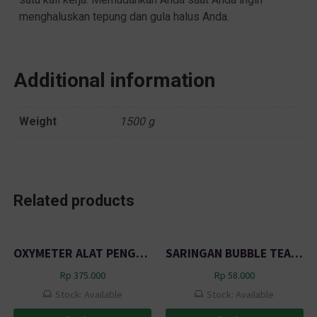
menghaluskan tepung dan gula halus Anda.
Additional information
Weight
1500 g
Related products
OXYMETER ALAT PENGUKUR KADAR OKSIGEN DAN DETAK JANTUNG
SARINGAN BUBBLE TEA STAINLESS TEBAL MULTIFUNGSI 7.5 CM BP1
Rp
375.000
Rp
58.000
Stock: Available
Stock: Available