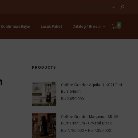
My Account
0
Konfirmasi Bayar
Lacak Paket
Catalog / Brosur
PRODUCTS
n
Coffee Grinder Aquila - HK021 Flat
Burr 64mm
Rp
2.850.000
Coffee Grinder Maquinos SD-XV
Burr Titanium - Crystal Black
–
Rp
7.750.000
Rp
7.850.000