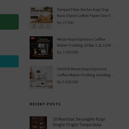
Tempat Filter Kertas Kopi Tray
Rack Stand Coffee Paper One Two
Cups - ZJ013 - Wooden
Rp
37.500
Mesin Kopi Espresso Coffee
Maker Frothing 20 Bar 1.2L 1150 W
- CM-601G - Silver
Rp
2.950.000
i
SAOCHI Mesin Kopi Espresso
Coffee Maker Frothing Grinding 15
Bar 1450W - 517EA - White
Rp
5.500.000
RECENT POSTS
10 Manfaat Secangkir Kopi
Single Origin Tanpa Gula