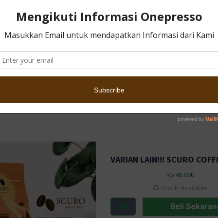
Rp
46.000
Stock: Available
Beli Sekaran