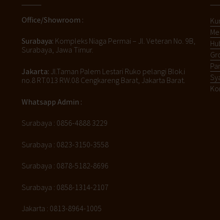
Office/Showroom :
Ku
Me
Surabaya:
Kompleks Niaga Permai – Jl. Veteran No. 9B,
Hu
Surabaya, Jawa Timur.
Gro
Pa
Jakarta:
Jl.Taman Palem Lestari Ruko pelangi Blok.i
Sy
no.8 RT.013 RW.08 Cengkareng Barat, Jakarta Barat.
Ko
Whatsapp Admin :
Surabaya : 0856-4888 3229
Surabaya : 0823-3150-3558
Surabaya : 0878-5182-8696
Surabaya : 0858-1314-2107
Jakarta : 0813-8964-1005