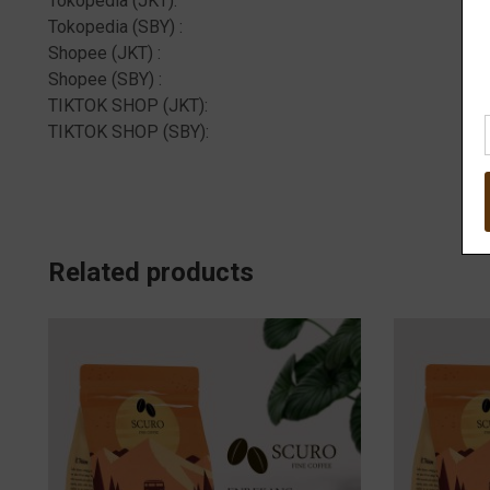
Tokopedia (JKT):
Tokopedia (SBY) :
Shopee (JKT) :
Shopee (SBY) :
TIKTOK SHOP (JKT):
TIKTOK SHOP (SBY):
Related products