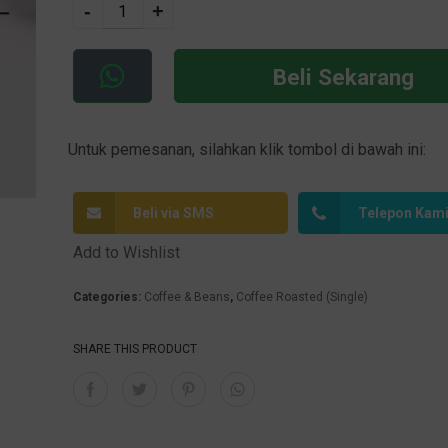
-
+
lt
e
r
Beli Sekarang
n
a
ti
Untuk pemesanan, silahkan klik tombol di bawah ini:
v
e
Beli via SMS
Telepon Kam
:
Add to Wishlist
Categories:
Coffee & Beans
,
Coffee Roasted (Single)
SHARE THIS PRODUCT