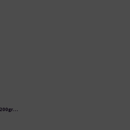
ESPRESSO BLEND “BLACK” 200gr SCURO COFFEE / KOPI SCURO