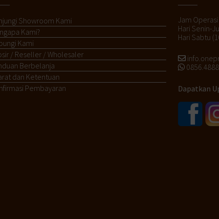
Jam Operasi
njungi Showroom Kami
Hari Senin-J
ngapa Kami?
Hari Sabtu (1
bungi Kami
sir / Reseller / Wholesaler
info.one
nduan Berbelanja
0856.4888.
arat dan Ketentuan
nfirmasi Pembayaran
Dapatkan Up