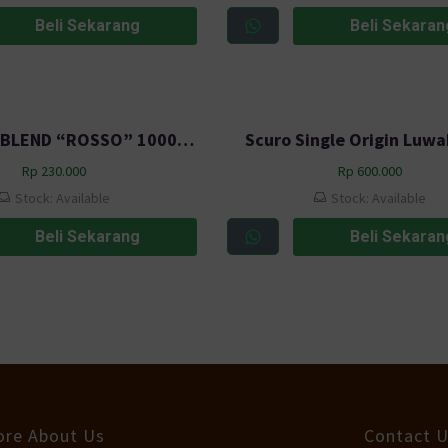
Beli Sekarang
Beli Sekaran
ESPRESSO BLEND “ROSSO” 1000gr SCURO COFFEE / KOPI SCURO 100% ARABICA BLEND
Scuro Single Origin Luwa
Rp
230.000
Rp
600.000
Stock: Available
Stock: Available
Beli Sekarang
Beli Sekaran
re About Us
Contact 