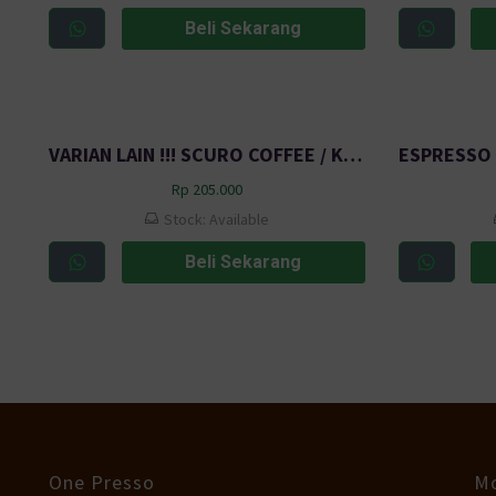
Beli Sekarang
VARIAN LAIN !!! SCURO COFFEE / KOPI SCURO / ROASTED BEAN 1000gr
Rp
205.000
Stock: Available
Beli Sekarang
One Presso
Mo