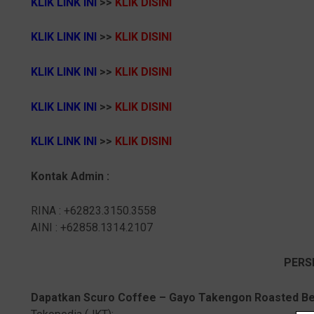
KLIK LINK INI
>>
K
LIK DISINI
KLIK LINK INI
>>
K
LIK DISINI
KLIK LINK INI
>>
KLIK DISINI
KLIK LINK INI
>>
K
LIK DISINI
KLIK LINK INI
>>
K
LIK DISINI
Kontak Admin :
RINA : +62823.3150.3558
AINI : +62858.1314.2107
PERS
Dapatkan Scuro Coffee – Gayo Takengon Roasted Bean