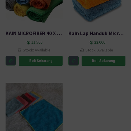
KAIN MICROFIBER 40 X 40 CM MM
Kain Lap Handuk Microfiber 800gsm 45 x 38 cm Multi-Color
Rp
11.500
Rp
22.000
Stock: Available
Stock: Available
Beli Sekarang
Beli Sekarang