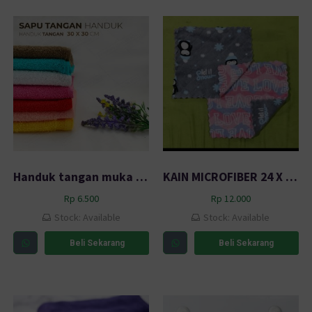
Handuk tangan muka serbaguna 30×30 cm 40g variasi Warna promo
KAIN MICROFIBER 24 X 24 CM
Rp
6.500
Rp
12.000
Stock: Available
Stock: Available
Beli Sekarang
Beli Sekarang