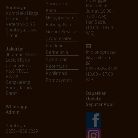
Showroom
Hari Senin-
Surabaya:
Kami
Jumat (10.00 –
Kompleks Niaga
17.00 WIB)
Mengapa Kami?
Permai – Jl.
Hari Sabtu
Veteran No. 9B,
Hubungi Kami
(10.00 – 14.00
Surabaya, Jawa
Grosir / Reseller
WIB)
Timur.
/ Wholesaler
Panduan
Jakarta:
info.onepresso
Berbelanja
Jl.Taman Palem
@gmail.com
Syarat dan
Lestari Ruko
pelangi Blok.i
Ketentuan
0856.4888.3229
no.8 RT.013
Konfirmasi
(10.00 – 17.00
RW.08
WIB)
Pembayaran
Cengkareng
Barat, Jakarta
Barat.
Dapatkan
Update
Seputar Kopi :
Whatsapp
Admin :
Surabaya :
0856-4888 3229