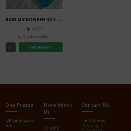
KAIN MICROFIBER 30 X 30 CM (5 PCS)
Rp
24.000
Stock: Available
Beli Sekarang
One Presso
More About
Contact Us
Us
Office/Showro
Jam Operasi
om :
Pelayanan
Kunjungi
Pelanggan