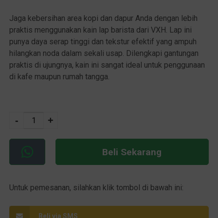
Jaga kebersihan area kopi dan dapur Anda dengan lebih
praktis menggunakan kain lap barista dari VXH. Lap ini
punya daya serap tinggi dan tekstur efektif yang ampuh
hilangkan noda dalam sekali usap. Dilengkapi gantungan
praktis di ujungnya, kain ini sangat ideal untuk penggunaan
di kafe maupun rumah tangga.
A
-
+
lt
e
r
Beli Sekarang
n
a
ti
Untuk pemesanan, silahkan klik tombol di bawah ini:
v
e
Beli via SMS