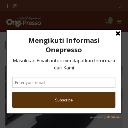
0
Filter
Home
/
Kain Microfiber
/ Kain Lap Barista Cleaning
Waffle Towel High Absorbent 30x30cm – V-30 – Black