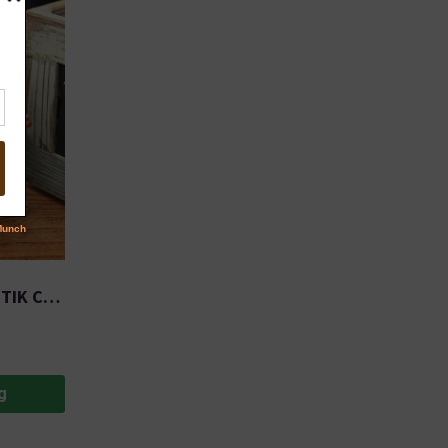
GRINDER HANDY MANUAL ANTIK CW16290 BROWN
g