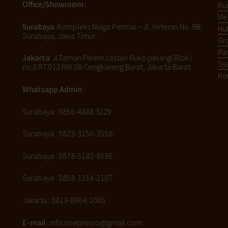
Office/Showroom :
Ku
Me
Surabaya:
Kompleks Niaga Permai – Jl. Veteran No. 9B,
Hu
Surabaya, Jawa Timur.
Gro
Pa
Jakarta:
Jl.Taman Palem Lestari Ruko pelangi Blok.i
Sy
no.8 RT.013 RW.08 Cengkareng Barat, Jakarta Barat.
Ko
Whatsapp Admin :
Surabaya : 0856-4888 3229
Surabaya : 0823-3150-3558
Surabaya : 0878-5182-8696
Surabaya : 0858-1314-2107
Jakarta : 0813-8964-1005
E-mail :
info.onepresso@gmail.com