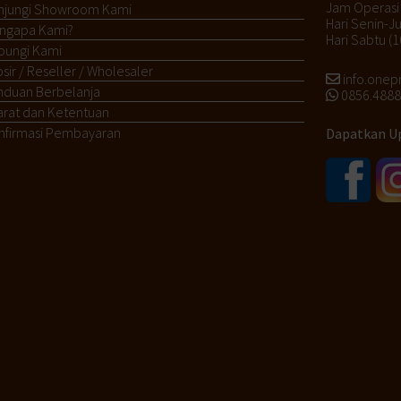
Jam Operasi
njungi Showroom Kami
Hari Senin-J
ngapa Kami?
Hari Sabtu (1
bungi Kami
sir / Reseller / Wholesaler
info.one
nduan Berbelanja
0856.4888.
arat dan Ketentuan
nfirmasi Pembayaran
Dapatkan Up