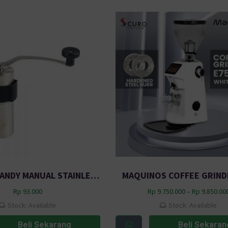
GRINDER HANDY MANUAL STAINLESS 13.5 CM RHNHA0176 HITAM OTC
MAQUINOS COFFEE GRIND
Rp
93.000
Rp
9.750.000
–
Rp
9.850.00
Stock: Available
Stock: Available
Beli Sekarang
Beli Sekaran