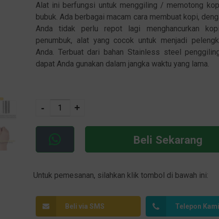
Alat ini berfungsi untuk menggiling / memotong kop
bubuk. Ada berbagai macam cara membuat kopi, dengan
Anda tidak perlu repot lagi menghancurkan kop
penumbuk, alat yang cocok untuk menjadi peleng
Anda. Terbuat dari bahan Stainless steel penggiling
dapat Anda gunakan dalam jangka waktu yang lama.
A
-
+
lt
e
r
Beli Sekarang
n
a
ti
Untuk pemesanan, silahkan klik tombol di bawah ini:
v
e
Beli via SMS
Telepon Kam
: