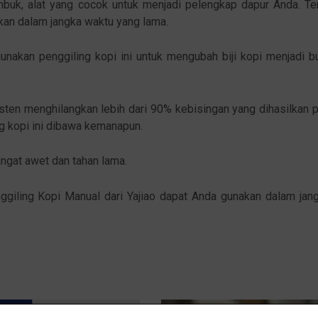
buk, alat yang cocok untuk menjadi pelengkap dapur Anda. Ter
akan dalam jangka waktu yang lama.
akan penggiling kopi ini untuk mengubah biji kopi menjadi b
isten menghilangkan lebih dari 90% kebisingan yang dihasilkan p
g kopi ini dibawa kemanapun.
angat awet dan tahan lama.
nggiling Kopi Manual dari Yajiao dapat Anda gunakan dalam jan