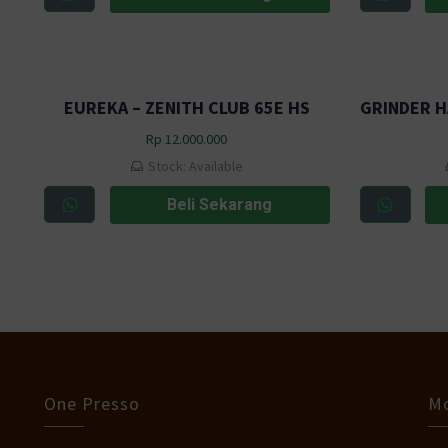
EUREKA – ZENITH CLUB 65E HS
Rp
12.000.000
Stock: Available
Beli Sekarang
One Presso
Mo