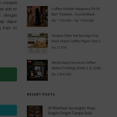
i menjadi
Coffee Grinder Maquinos SD-XV
 alat ini
Burr Titanium - Crystal Black
i dengan
–
Rp
7.750.000
Rp
7.850.000
kap dapur
 kopi ini
Tempat Filter Kertas Kopi Tray
Rack Stand Coffee Paper One Two
Cups - ZJ013 - Wooden
Rp
37.500
Mesin Kopi Espresso Coffee
Maker Frothing 20 Bar 1.2L 1150 W
- CM-601G - Silver
Rp
2.950.000
RECENT POSTS
10 Manfaat Secangkir Kopi
i
Single Origin Tanpa Gula