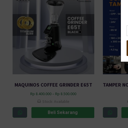
MAQUINOS COFFEE GRINDER E65T
Rp
8.400.000
–
Rp
8.500.000
Stock: Available
Beli Sekarang