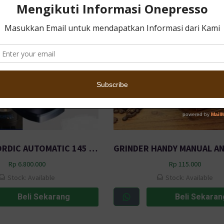
TAMPER NORDIC AUTOMATIC 145 – BLACK
Rp
6.800.000
Rp
115.000
Stock: Available
Stock: Available
Beli Sekarang
Beli Sekaran