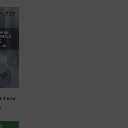
ER E75
0
g