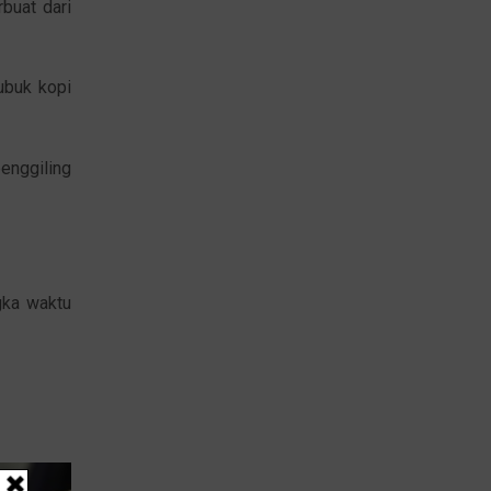
buat dari
ubuk kopi
enggiling
gka waktu