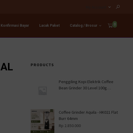
My Account
0
Konfirmasi Bayar
Lacak Paket
Catalog / Brosur
UAL
PRODUCTS
Penggiling Kopi Elektrik Coffee
Bean Grinder 30 Level 100g
Trieste YF109 - Black
Coffee Grinder Aquila - HK021 Flat
Burr 64mm
Rp
2.850.000