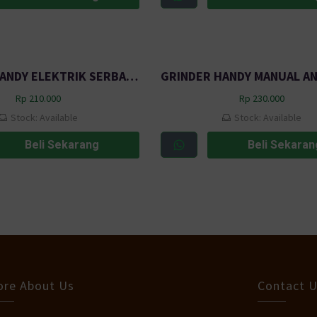
GRINDER HANDY ELEKTRIK SERBAGUNA STEEL BLADES EU PLUG 130W DQ287800 SILVER BLACK AFF
Rp
210.000
Rp
230.000
Stock: Available
Stock: Available
Beli Sekarang
Beli Sekaran
re About Us
Contact 