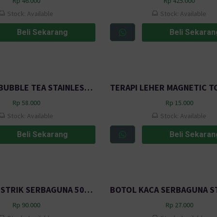
Rp
46.000
Rp
425.000
Stock: Available
Stock: Available
Beli Sekarang
Beli Sekaran
SARINGAN BUBBLE TEA STAINLESS TEBAL MULTIFUNGSI 7.5 CM BP1
Rp
58.000
Rp
15.000
Stock: Available
Stock: Available
Beli Sekarang
Beli Sekaran
KOMPOR LISTRIK SERBAGUNA 500W WY038 BLACK
Rp
90.000
Rp
27.000