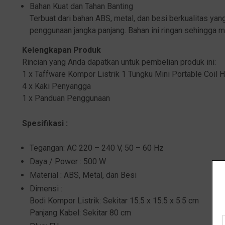
Bahan Kuat dan Tahan Banting
Terbuat dari bahan ABS, metal, dan besi berkualitas yang
penggunaan jangka panjang. Bahan ini ringan sehingga 
Kelengkapan Produk
Rincian yang Anda dapatkan untuk pembelian produk ini:
1 x Taffware Kompor Listrik 1 Tungku Mini Portable Coil
4 x Kaki Penyangga
1 x Panduan Penggunaan
Spesifikasi :
Tegangan: AC 220 – 240 V, 50 – 60 Hz
Daya / Power : 500 W
Material : ABS, Metal, dan Besi
Dimensi :
Bodi Kompor Listrik: Sekitar 15.5 x 15.5 x 5.5 cm
Panjang Kabel: Sekitar 80 cm