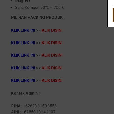
Plug: EU
Suhu Kompor: 93℃ – 700℃
PILIHAN PACKING PRODUK :
KLIK LINK INI
>>
K
LIK DISINI
KLIK LINK INI
>>
K
LIK DISINI
KLIK LINK INI
>>
KLIK DISINI
KLIK LINK INI
>>
K
LIK DISINI
KLIK LINK INI
>>
K
LIK DISINI
Kontak Admin :
RINA : +62823.3150.3558
AINI : +62858.1314.2107