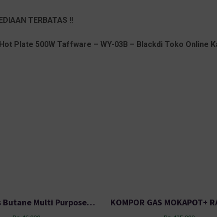
EDIAAN TERBATAS !!
 Hot Plate 500W Taffware – WY-03B – Blackdi Toko Online K
Kepala Gas Butane Multi Purpose Torch 1300 Celcius WS-504C Black
KOMPOR GAS MOKAPOT+ R