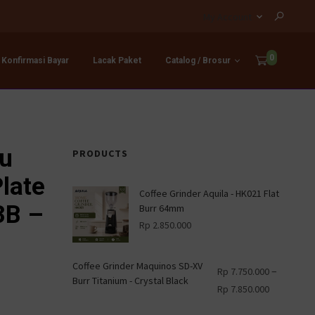
My Account
0
Konfirmasi Bayar
Lacak Paket
Catalog / Brosur
ku
PRODUCTS
Plate
Coffee Grinder Aquila - HK021 Flat
3B –
Burr 64mm
Rp
2.850.000
Coffee Grinder Maquinos SD-XV
–
Rp
7.750.000
Burr Titanium - Crystal Black
Rp
7.850.000