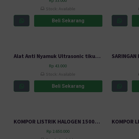
Rp
33.000
Stock: Available
Beli Sekarang
Alat Anti Nyamuk Ultrasonic tikus, nyamuk, lalat dan seranga BARU
Rp
43.000
Stock: Available
Beli Sekarang
KOMPOR LISTRIK HALOGEN 1500W UNTUK SYPHON 2 HEAD GPI321
Rp
2.650.000