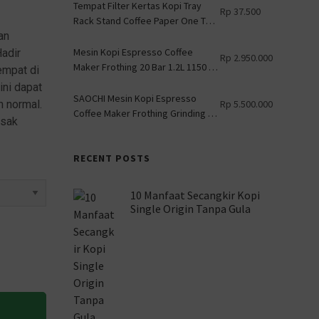
Tempat Filter Kertas Kopi Tray
Rp
37.500
Rack Stand Coffee Paper One Two
an
Cups - ZJ013 - Wooden
Mesin Kopi Espresso Coffee
adir
Rp
2.950.000
Maker Frothing 20 Bar 1.2L 1150 W
empat di
- CM-601G - Silver
ini dapat
SAOCHI Mesin Kopi Espresso
n normal.
Rp
5.500.000
Coffee Maker Frothing Grinding 15
asak
Bar 1450W - 517EA - White
RECENT POSTS
10 Manfaat Secangkir Kopi
Single Origin Tanpa Gula