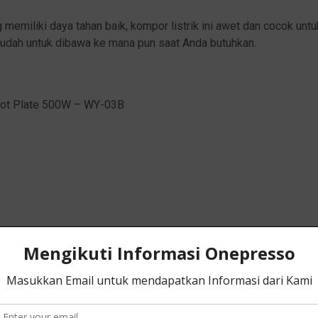
 memiliki daya tahan baik, kompor listrik ini awet dan cocok untu
mudah untuk dibawa ke mana pun saat Anda butuhkan.
 Hot Plate 500W – WY-03B