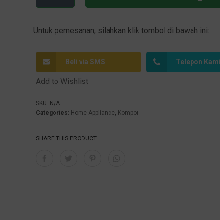
A
Untuk pemesanan, silahkan klik tombol di bawah ini:
lt
e
r
Beli via SMS
Telepon Kam
n
Add to Wishlist
a
ti
SKU:
N/A
v
Categories:
Home Appliance
,
Kompor
e
:
SHARE THIS PRODUCT