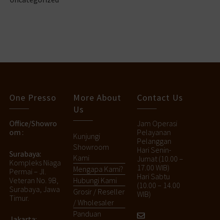
One Presso
More About
Contact Us
Us
Office/Showro
Jam Operasi
om :
Pelayanan
Kunjungi
Pelanggan
Showroom
Hari Senin-
Surabaya:
Kami
Jumat (10.00 –
Kompleks Niaga
17.00 WIB)
Mengapa Kami?
Permai – Jl.
Hari Sabtu
Veteran No. 9B,
Hubungi Kami
(10.00 – 14.00
Surabaya, Jawa
Grosir / Reseller
WIB)
Timur.
/ Wholesaler
Panduan
Jakarta: