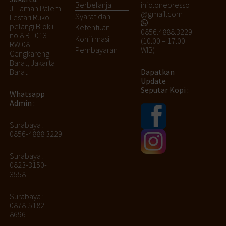
info.onepresso
Berbelanja
Jl.Taman Palem
@gmail.com
Syarat dan
Lestari Ruko
pelangi Blok.i
Ketentuan
0856.4888.3229
no.8 RT.013
Konfirmasi
(10.00 – 17.00
RW.08
WIB)
Pembayaran
Cengkareng
Barat, Jakarta
Barat.
Dapatkan
Update
Seputar Kopi :
Whatsapp
Admin :
Surabaya :
0856-4888 3229
Surabaya :
0823-3150-
3558
Surabaya :
0878-5182-
8696