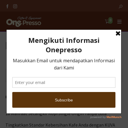
0
Midtrans Notifikasi
RECENT POSTS
10 Manfaat Secangkir Kopi Single Origin Tanpa Gula
Tingkatkan Standar Kebersihan Kafe Anda dengan KUVA